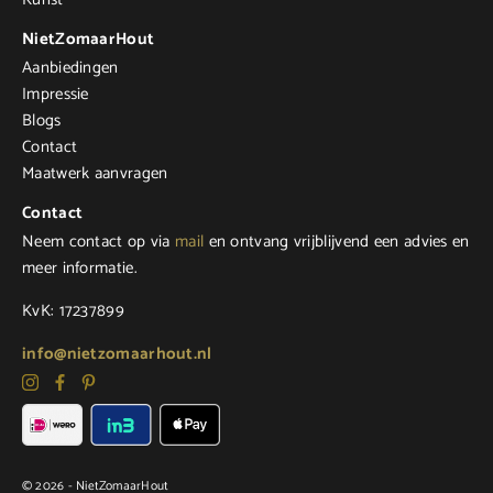
NietZomaarHout
Aanbiedingen
Impressie
Blogs
Contact
Maatwerk aanvragen
Contact
Neem contact op via
mail
en ontvang vrijblijvend een advies en
meer informatie.
KvK: 17237899
info@nietzomaarhout.nl
© 2026 - NietZomaarHout