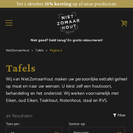
Tot 1 oktober
15% korting
op al onze producten
Niet goed? Geld terug! En
gratis retourneren!
NietZomaarHout
Tafels
Pagina 3
Tafels
Wij van NietZomaarHout maken uw persoonlijke eettafel geheel
op maat en naar uw wensen. U kiest zelf een houtsoort,
behandeling en het onderstel. Wij werken voornamelijk met
Eiken, oud Eiken, Teakhout, Notenhout, staal en RVS.
49 Resultaten
Filter
Toon per:
Sorteer op: