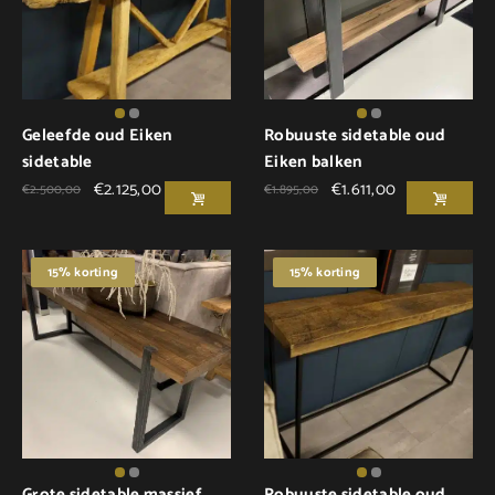
Geleefde oud Eiken
Robuuste sidetable oud
sidetable
Eiken balken
€
2.125,00
€
1.611,00
€
2.500,00
€
1.895,00
15% korting
15% korting
Grote sidetable massief
Robuuste sidetable oud