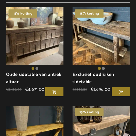
15% korting
15% korting
Oude sidetable van antiek
Exclusief oud Eiken
altaar
sidetable
€
4.671,00
€
1.696,00
€
5.495,00
€
1.995,50
15% korting