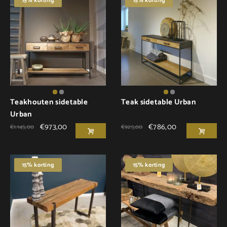
15% korting
15% korting
Teakhouten sidetable
Teak sidetable Urban
Urban
€
973,00
€
786,00
€
1.145,00
€
925,00
15% korting
15% korting