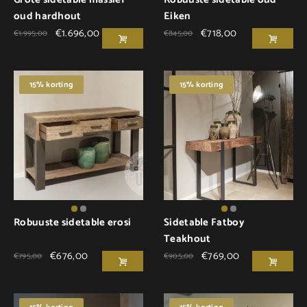
oud hardhout
Eiken
€
1.696,00
€
718,00
€
1.995,00
€
845,00
15% korting
15% korting
Robuuste sidetable erosi
Sidetable Fatboy
Teakhout
€
676,00
€
769,00
€
795,00
€
905,00