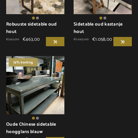
Robuuste sidetable oud
Sidetable oud kastanje
hout
hout
€
463,00
€
1.058,00
€
545,00
€
1.245,00
15% korting
Oude Chinese sidetable
hoogglans blauw