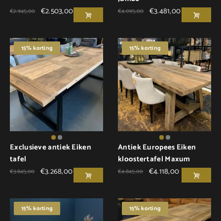
€
2.503,00
€
3.481,00
€
2.945,00
€
4.095,00
15% korting
15% korting
Exclusieve antiek Eiken
Antiek Europees Eiken
tafel
kloostertafel Maxum
€
3.268,00
€
4.118,00
€
3.845,00
€
4.845,00
15% korting
15% korting