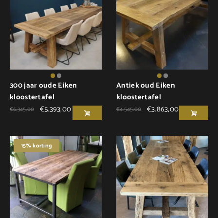
300 jaar oude Eiken
Antiek oud Eiken
kloostertafel
kloostertafel
€
5.393,00
€
3.863,00
€
6.345,00
€
4.545,00
15% korting