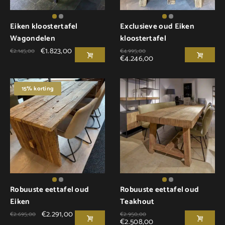
Eiken kloostertafel
Exclusieve oud Eiken
Wagondelen
kloostertafel
€
1.823,00
€
2.145,00
€
4.995,00
€
4.246,00
15% korting
Robuuste eettafel oud
Robuuste eettafel oud
Eiken
Teakhout
€
2.291,00
€
2.695,00
€
2.950,00
€
2.508,00