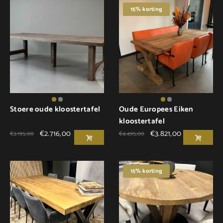
15% korting
Stoere oude kloostertafel
Oude Europees Eiken
kloostertafel
€
2.716,00
€
3.821,00
€
3.195,00
€
4.495,00
15% korting