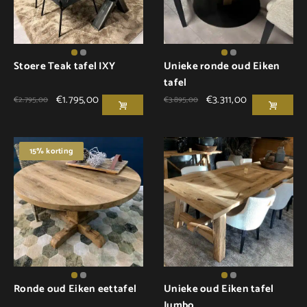
Stoere Teak tafel IXY
Unieke ronde oud Eiken
tafel
€
1.795,00
€
3.311,00
€
2.795,00
€
3.895,00
15% korting
Ronde oud Eiken eettafel
Unieke oud Eiken tafel
Jumbo