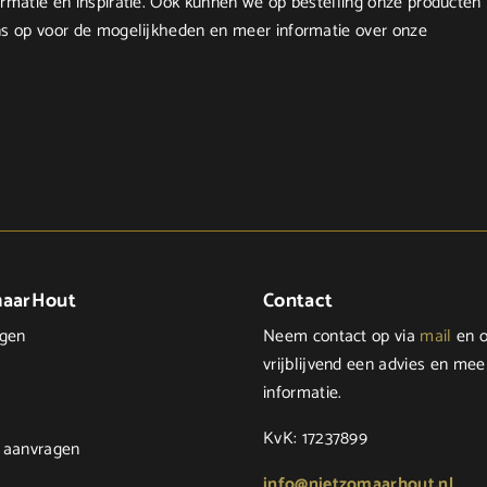
matie en inspiratie. Ook kunnen we op bestelling onze producten
s op voor de mogelijkheden en meer informatie over onze
maarHout
Contact
ngen
Neem contact op via
mail
en o
vrijblijvend een advies en mee
informatie.
KvK: 17237899
 aanvragen
info@nietzomaarhout.nl