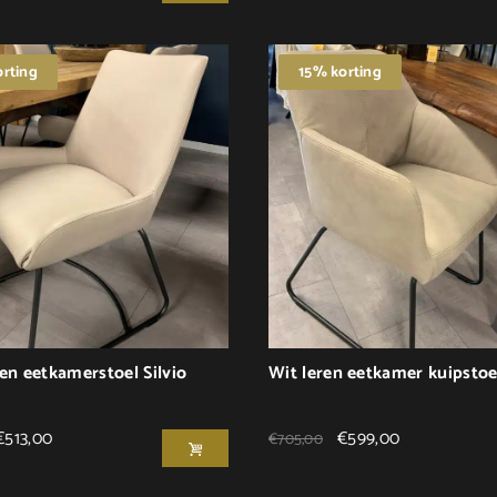
rting
15% korting
en eetkamerstoel Silvio
Wit leren eetkamer kuipstoe
€
513,00
€
599,00
€
705,00