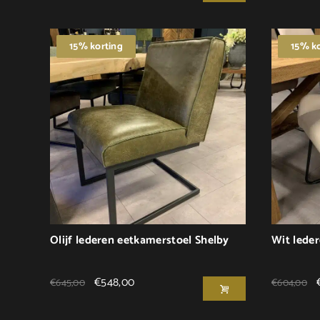
15% korting
15% ko
Olijf lederen eetkamerstoel Shelby
Wit leder
€
548,00
€
645,00
€
604,00