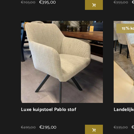
€
395,00
€
765,00
€
355,00
15% ko
Luxe kuipstoel Pablo stof
Landelijk
€
295,00
€
495,00
€
335,00