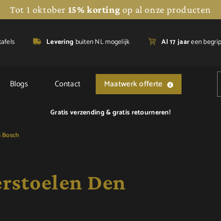
Tot 1 oktober
15% korting
op al onze producten
tafels
Levering
buiten NL mogelijk
A
l 17 jaar
een begri
Blogs
Contact
Maatwerk offerte
Gratis verzending &
gratis retourneren!
 Bosch
erstoelen Den