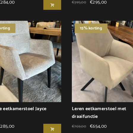
€
284,00
€
295,00
€
395,00
rting
15% korting
e eetkamerstoel Jayce
Leren eetkamerstoel met
draaifunctie
€
285,00
€
654,00
€
769,00