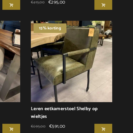
€
295,00
€
415,00
15% korting
Leren eetkamerstoel Shelby op
wieltjes
€
591,00
€
695,00