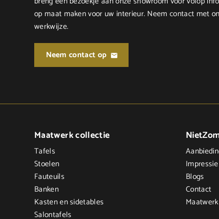
breng een bezoekje aan onze showroom voor volop infor
op maat maken voor uw interieur. Neem contact met on
werkwijze.
Neem contact op
Maatwerk collectie
NietZo
Tafels
Aanbiedi
Stoelen
Impressie
Fauteuils
Blogs
Banken
Contact
Kasten en sidetables
Maatwerk
Salontafels