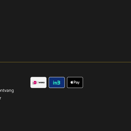
ntvang
r