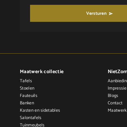
Versturen
Maatwerk collectie
NietZo
Tafels
Aanbiedi
Stoelen
Impressie
Fauteuils
Blogs
Banken
Contact
Kasten en sidetables
Maatwerk
Salontafels
Tuinmeubels