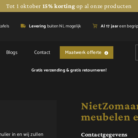
Tot 1 oktober
15% korting
op al onze producten
tafels
Levering
buiten NL mogelijk
A
l 17 jaar
een begri
Blogs
Contact
Maatwerk offerte
Gratis verzending &
gratis retourneren!
NietZomaar
meubelen 
lier in en wij zullen
Contactgegevens