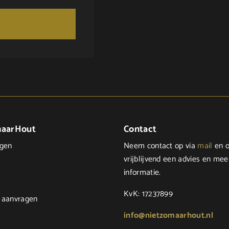
maarHout
Contact
ngen
Neem contact op via
mail
en o
vrijblijvend een advies en mee
informatie.
KvK: 17237899
 aanvragen
info@nietzomaarhout.nl