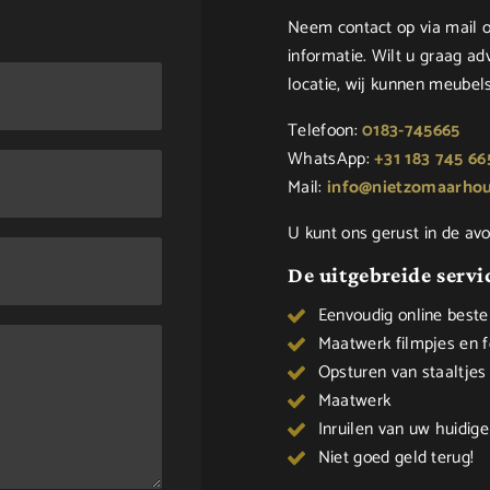
Neem contact op via mail o
informatie. Wilt u graag a
locatie, wij kunnen meube
Telefoon:
0183-745665
WhatsApp:
+31 183 745 66
Mail:
info@nietzomaarhou
U kunt ons gerust in de av
De uitgebreide serv
Eenvoudig online bestell
Maatwerk filmpjes en f
Opsturen van staaltjes 
Maatwerk
Inruilen van uw huidige
Niet goed geld terug!