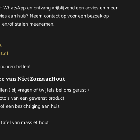
f WhatsApp en ontvang vrijblijvend een advies en meer
dvies aan huis? Neem contact op voor een bezoek op
ls en/of stalen meenemen.
5
t.nl
onduren bellen!
ice van NietZomaarHout
en ( bij vragen of twijfels bel ons gerust )
oto's van een gewenst product
of een bezichtiging aan huis
 tafel van massief hout