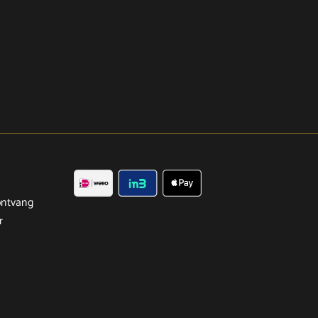
ntvang
r