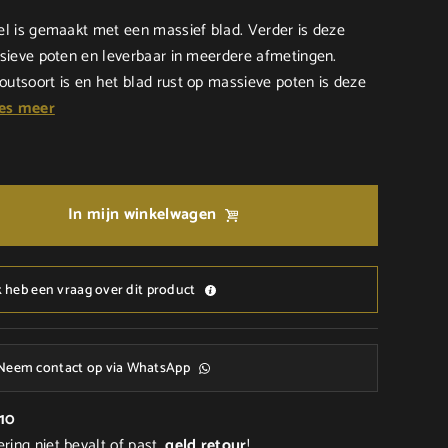
l is gemaakt met een massief blad. Verder is deze
sieve poten en leverbaar in meerdere afmetingen.
tsoort is en het blad rust op massieve poten is deze
es meer
In mijn winkelwagen
k heb een vraag over dit product
Neem contact op via WhatsApp
/10
ering niet bevalt of past,
geld
retour
!