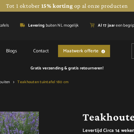
Tot 1 oktober
15% korting
op al onze producten
tafels
Levering
buiten NL mogelijk
A
l 17 jaar
een begri
Blogs
Contact
Maatwerk offerte
Gratis verzending &
gratis retourneren!
buiten
Teakhouten tuintafel 180 cm
Teakhoute
Levertijd Circa 14 weke