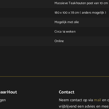
Massieve Teakhouten poot van 10 cm
180 x 100 x 78 cm ( anders mogelijk )
Mogelijk met olie
Circa 14 weken
Online
maarHout
Contact
ngen
Neem contact op via
mail
en o
vrijblijvend een advies en mee