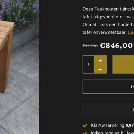
Deze Teakhouten tuintafe
tafel uitgevoerd met mas
Omdat Teak een harde hou
tafel onverwoestbaar.
Le
€
846,00
€
995,00
I
Klantwaardering
9,5
Indien product bij lev