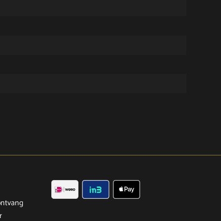
ntvang
r