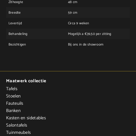
Zithoogte
48 cm
Breedte
59 cm
Levertijd
Circa 9 weken
Behandeling
Mogelijk a €39,50 per zitting
Bezichtigen
Bij ons in de showroom
Maatwerk collectie
Tafels
Stoelen
Fauteuils
Banken
Kasten en sidetables
Salontafels
Tuinmeubels