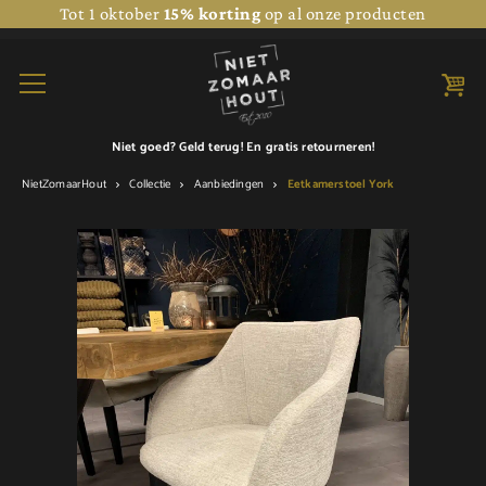
Tot 1 oktober
15% korting
op al onze producten
Niet goed? Geld terug! En
gratis retourneren!
NietZomaarHout
Collectie
Aanbiedingen
Eetkamerstoel York