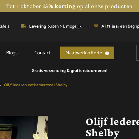
Tot 1 oktober
15% korting
op al onze producten
tafels
Levering
buiten NL mogelijk
A
l 17 jaar
een begri
Blogs
Contact
Maatwerk offerte
Gratis verzending &
gratis retourneren!
Olijf lederen eetkamerstoel Shelby
Olijf lede
Shelby