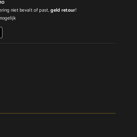
/10
ering niet bevalt of past,
geld
retour
!
ogelijk