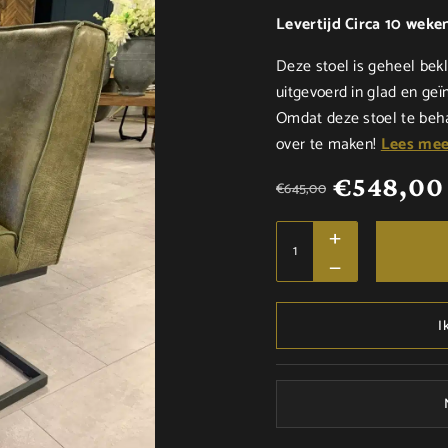
Levertijd Circa 10 weke
Deze stoel is geheel bekl
uitgevoerd in glad en ge
Omdat deze stoel te beha
over te maken!
Lees mee
€
548,00
€
645,00
I