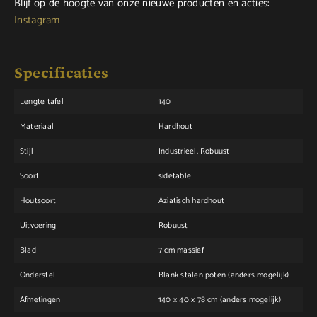
Blijf op de hoogte van onze nieuwe producten en acties:
Instagram
Specificaties
Lengte tafel
140
Materiaal
Hardhout
Stijl
Industrieel, Robuust
Soort
sidetable
Houtsoort
Aziatisch hardhout
Uitvoering
Robuust
Blad
7 cm massief
Onderstel
Blank stalen poten (anders mogelijk)
Afmetingen
140 x 40 x 78 cm (anders mogelijk)