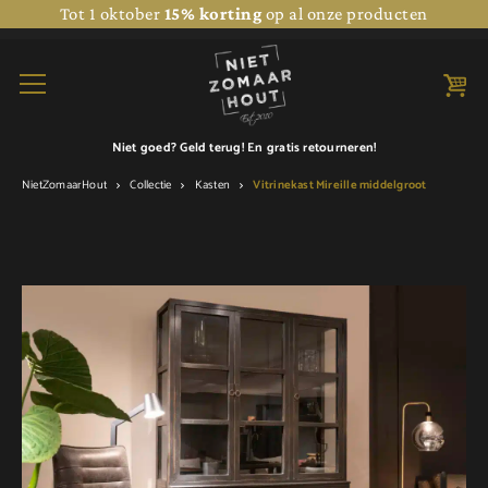
Tot 1 oktober
15% korting
op al onze producten
Niet goed? Geld terug! En
gratis retourneren!
NietZomaarHout
Collectie
Kasten
Vitrinekast Mireille middelgroot