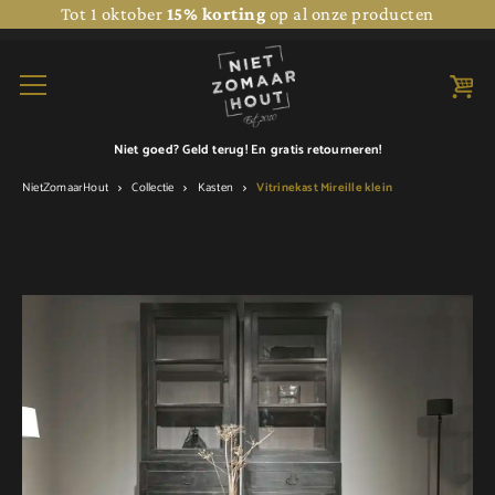
Tot 1 oktober
15% korting
op al onze producten
Niet goed? Geld terug! En
gratis retourneren!
NietZomaarHout
Collectie
Kasten
Vitrinekast Mireille klein