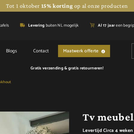
Tot 1 oktober
15% korting
op al onze producten
tafels
Levering
buiten NL mogelijk
A
l 17 jaar
een begri
Blogs
Contact
Maatwerk offerte
Gratis verzending &
gratis retourneren!
akhout
Tv meubel
Levertijd Circa 4 weken