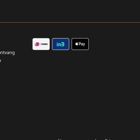
ntvang
r