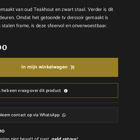
emaakt van oud Teakhout en zwart staal. Verder is dit
deuren. Omdat het getoonde tv dressoir gemaakt is
stalen frame, is deze sfeervol en onverwoestbaar.
00
In mijn winkelwagen
k heb een vraag over dit product
Neem contact op via WhatsApp
/10
ering niet bevalt of past,
geld
retour
!