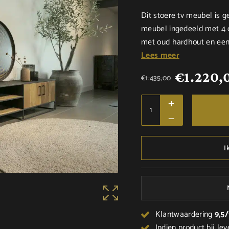
Dit stoere tv meubel is g
meubel ingedeeld met 4 
met oud hardhout en een 
Lees meer
€
1.220,
€
1.435,00
I
Klantwaardering
9,5
Indien product bij lev