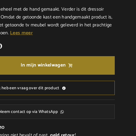
 geheel met de hand gemaakt. Verder is dit dressoir
. Omdat de getoonde kast een handgemaakt product is,
Het getoonde tv meubel wordt geleverd in het prachtige
groen.
Lees meer
0
In mijn winkelwagen
k heb een vraag over dit product
Neem contact op via WhatsApp
/10
ering niet bevalt of past,
geld
retour
!