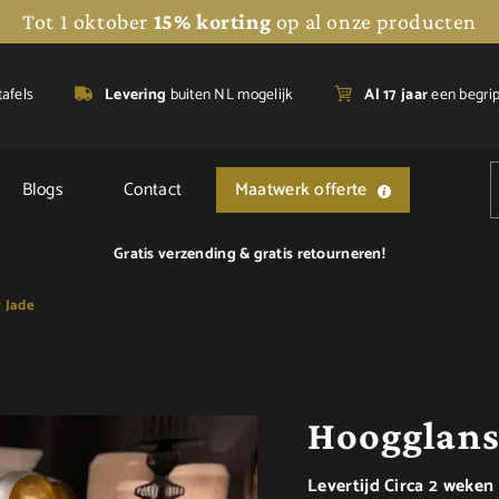
Tot 1 oktober
15% korting
op al onze producten
tafels
Levering
buiten NL mogelijk
A
l 17 jaar
een begri
Blogs
Contact
Maatwerk offerte
Gratis verzending &
gratis retourneren!
r Jade
Hoogglans 
Levertijd Circa 2 weken 