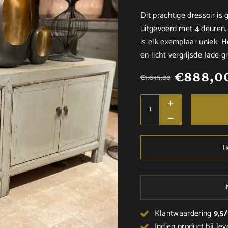
Dit prachtige dressoir is
uitgevoerd met 4 deuren
is elk exemplaar uniek. 
en licht vergrijsde Jade 
€
888,0
€
1.045,00
I
Klantwaardering
9,5
Indien product bij lev