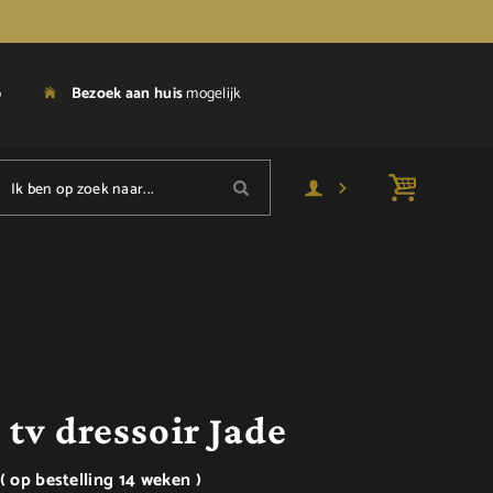
p
Bezoek aan huis
mogelijk
Ik ben op zoek naar...
tv dressoir Jade
( op bestelling 14 weken )