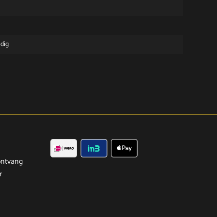
adig
ntvang
r