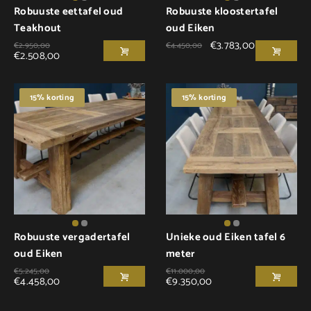
Robuuste eettafel oud
Robuuste kloostertafel
Teakhout
oud Eiken
€
3.783,00
€
2.950,00
€
4.450,00
€
2.508,00
15% korting
15% korting
Robuuste vergadertafel
Unieke oud Eiken tafel 6
oud Eiken
meter
€
5.245,00
€
11.000,00
€
4.458,00
€
9.350,00