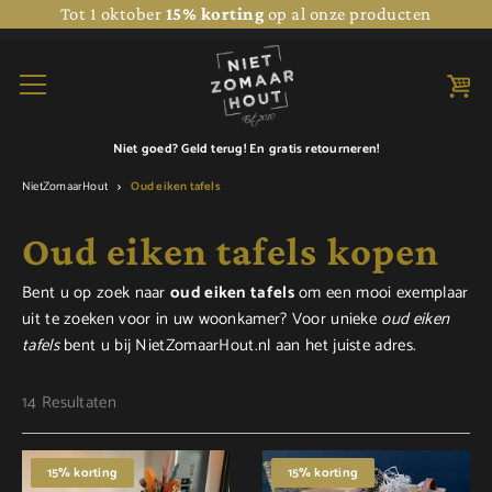
Tot 1 oktober
15% korting
op al onze producten
Niet goed? Geld terug! En
gratis retourneren!
NietZomaarHout
Oud eiken tafels
Oud eiken tafels kopen
Bent u op zoek naar
oud eiken tafels
om een mooi exemplaar
uit te zoeken voor in uw woonkamer? Voor unieke
oud eiken
tafels
bent u bij NietZomaarHout.nl aan het juiste adres.
14 Resultaten
15% korting
15% korting