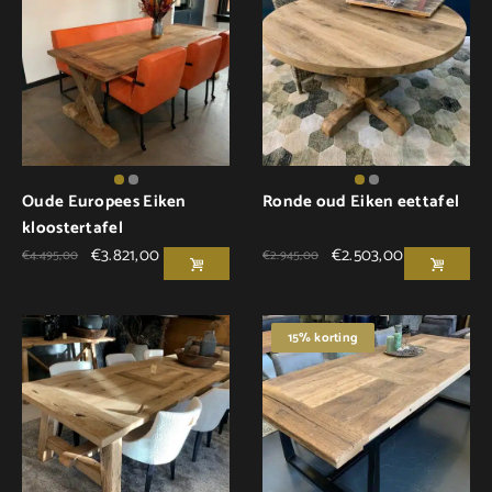
Oude Europees Eiken
Ronde oud Eiken eettafel
kloostertafel
€
3.821,00
€
2.503,00
€
4.495,00
€
2.945,00
15% korting