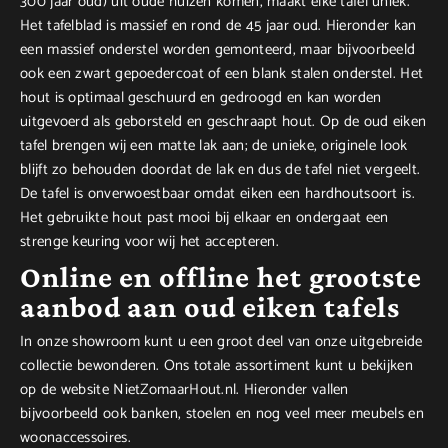
300 jaar oud) uit oude huizen komen, maakt elke tafel uniek.
Het tafelblad is massief en rond de 45 jaar oud. Hieronder kan
een massief onderstel worden gemonteerd, maar bijvoorbeeld
ook een zwart gepoedercoat of een blank stalen onderstel. Het
hout is optimaal geschuurd en gedroogd en kan worden
uitgevoerd als geborsteld en geschraapt hout. Op de oud eiken
tafel brengen wij een matte lak aan; de unieke, originele look
blijft zo behouden doordat de lak en dus de tafel niet vergeelt.
De tafel is onverwoestbaar omdat eiken een hardhoutsoort is.
Het gebruikte hout past mooi bij elkaar en ondergaat een
strenge keuring voor wij het accepteren.
Online en offline het grootste
aanbod aan oud eiken tafels
In onze showroom kunt u een groot deel van onze uitgebreide
collectie bewonderen. Ons totale assortiment kunt u bekijken
op de website NietZomaarHout.nl. Hieronder vallen
bijvoorbeeld ook banken, stoelen en nog veel meer meubels en
woonaccessoires.