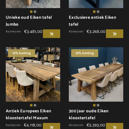
Unieke oud Eiken tafel
Exclusieve antiek Eiken
Jumbo
tafel
€
3.481,00
€
3.268,00
€
4.095,00
€
3.845,00
15% korting
15% korting
Antiek Europees Eiken
300 jaar oude Eiken
kloostertafel Maxum
kloostertafel
€
4.118,00
€
5.393,00
€
4.845,00
€
6.345,00