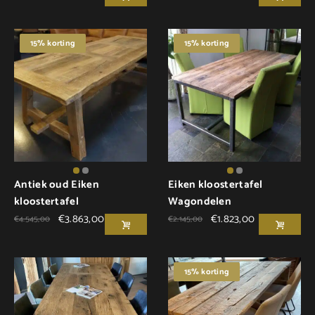
15% korting
15% korting
Antiek oud Eiken
Eiken kloostertafel
kloostertafel
Wagondelen
€
3.863,00
€
1.823,00
€
4.545,00
€
2.145,00
15% korting