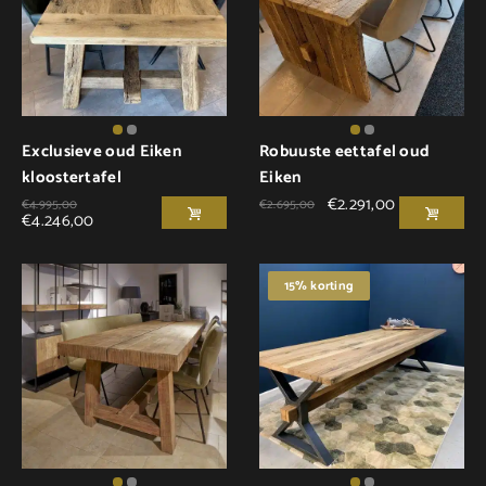
Exclusieve oud Eiken
Robuuste eettafel oud
kloostertafel
Eiken
€
2.291,00
€
4.995,00
€
2.695,00
€
4.246,00
15% korting