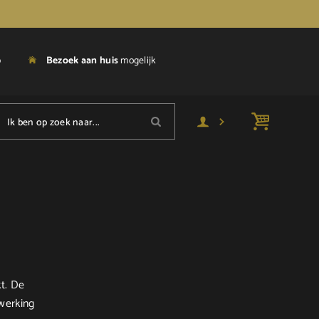
p
Bezoek aan huis
mogelijk
Ik ben op zoek naar...
t. De
fwerking