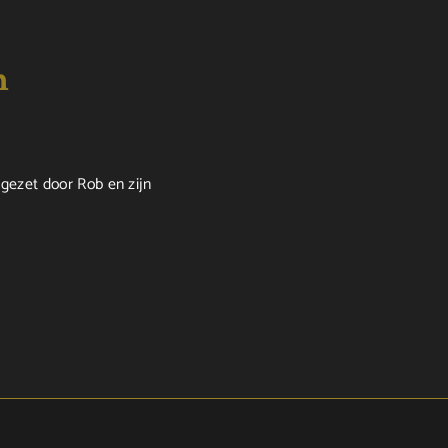
n
 gezet door Rob en zijn
Bedankt voor het deskundig advies. De pr
service als de