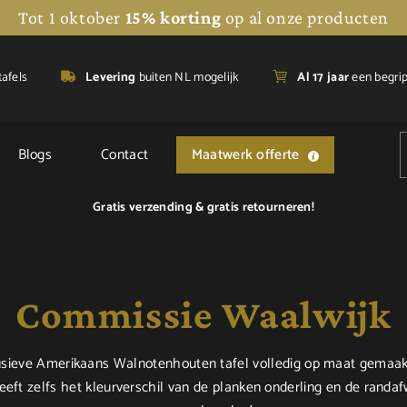
Tot 1 oktober
15% korting
op al onze producten
tafels
Levering
buiten NL mogelijk
A
l 17 jaar
een begri
Blogs
Contact
Maatwerk offerte
Gratis verzending &
gratis retourneren!
Commissie Waalwijk
usieve Amerikaans Walnotenhouten tafel volledig op maat gemaak
eeft zelfs het kleurverschil van de planken onderling en de randa