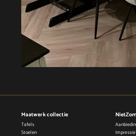
Maatwerk collectie
NietZo
Tafels
Aanbiedi
Stoelen
Impressie