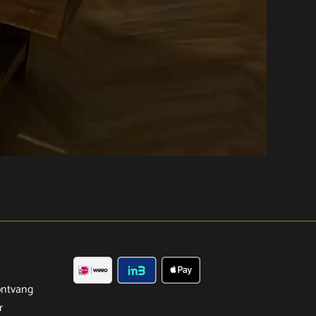
ntvang
r