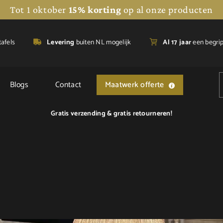
Tot 1 oktober
15% korting
op al onze producten
tafels
Levering
buiten NL mogelijk
A
l 17 jaar
een begri
Blogs
Contact
Maatwerk offerte
Gratis verzending &
gratis retourneren!